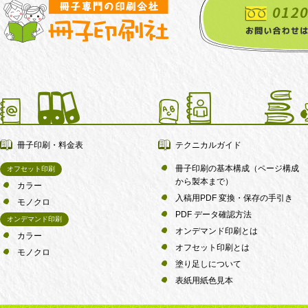
冊子印刷・料金表
テクニカルガイド
冊子印刷の基本構成（ページ構成
オフセット印刷
から製本まで）
カラー
入稿用PDF 変換・保存の手引き
モノクロ
PDF データ確認方法
オンデマンド印刷
オンデマンド印刷とは
カラー
オフセット印刷とは
モノクロ
塗り足しについて
表紙用紙色見本