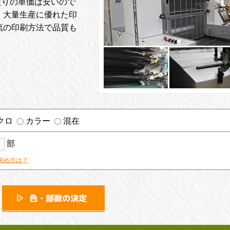
たりの単価は安いので
、大量生産に優れた印
流の印刷方法で品質も
クロ
カラー
混在
部
決め方は？