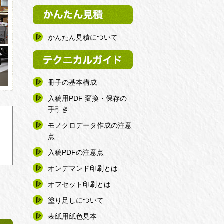
かんたん見積について
冊子の基本構成
入稿用PDF 変換・保存の
手引き
モノクロデータ作成の注意
点
入稿PDFの注意点
オンデマンド印刷とは
オフセット印刷とは
塗り足しについて
表紙用紙色見本