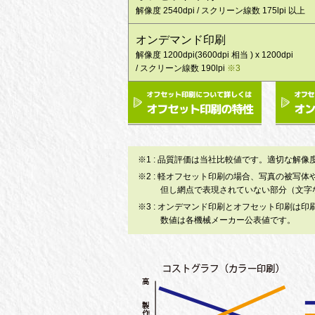
解像度 2540dpi / スクリーン線数 175lpi 以上
オンデマンド印刷
解像度 1200dpi(3600dpi 相当 ) x 1200dpi
/ スクリーン線数 190lpi
※3
※1 : 品質評価は当社比較値です。適切な解
※2 : 軽オフセット印刷の場合、写真の被
但し網点で表現されていない部分（文字
※3 : オンデマンド印刷とオフセット印刷は
数値は各機械メーカー公表値です。